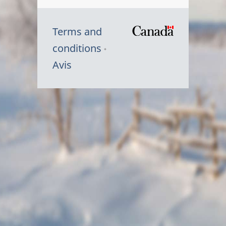
Terms and
/
conditions
Symbole
Avis
du
gouvernem
du
Canada