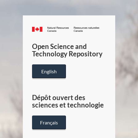
Canada.ca
/
Gouverneme
Open Science and
du
Technology Repository
Canada
English
Dépôt ouvert des
sciences et technologie
Français