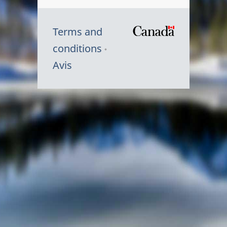
Terms and
/
conditions
Symbole
Avis
du
gouvernem
du
Canada