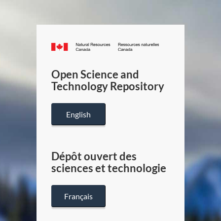
Canada.ca
/
Gouverneme
Open Science and
du
Technology Repository
Canada
English
Dépôt ouvert des
sciences et technologie
Français