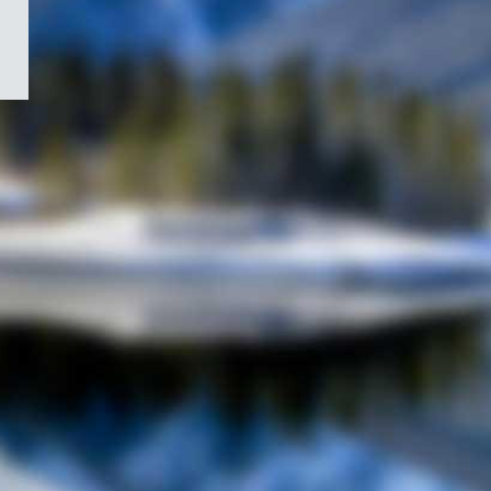
/
Symbole
du
gouvernement
du
Canada