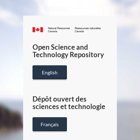
Canada.ca
/
Gouverneme
Open Science and
du
Technology Repository
Canada
English
Dépôt ouvert des
sciences et technologie
Français