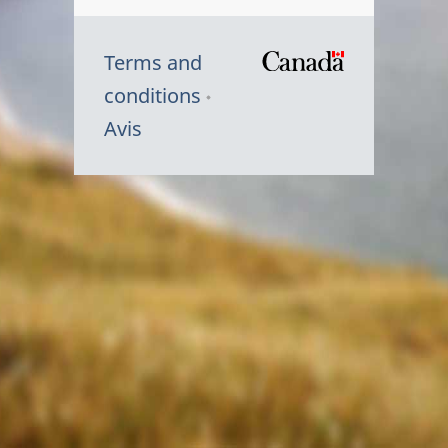
Terms and
/
conditions
Symbole
Avis
du
gouvernem
du
Canada