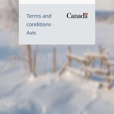
Terms and
/
conditions
Symbole
Avis
du
gouvernem
du
Canada