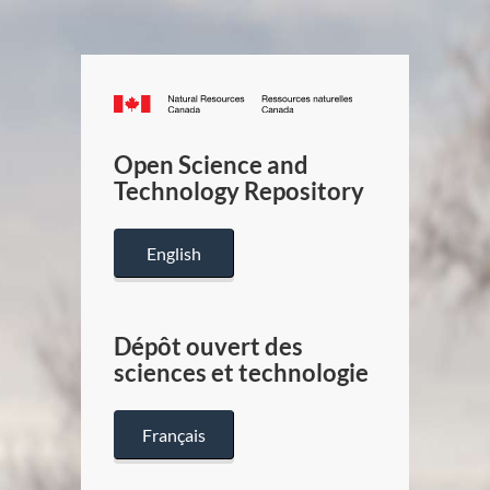
Canada.ca
/
Gouverneme
Open Science and
du
Technology Repository
Canada
English
Dépôt ouvert des
sciences et technologie
Français