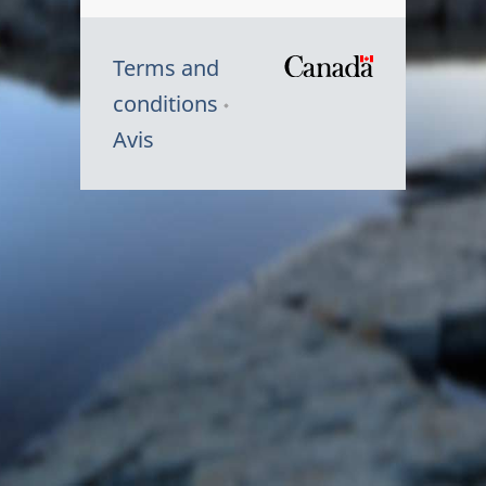
Terms and
/
conditions
Symbole
Avis
du
gouvernem
du
Canada