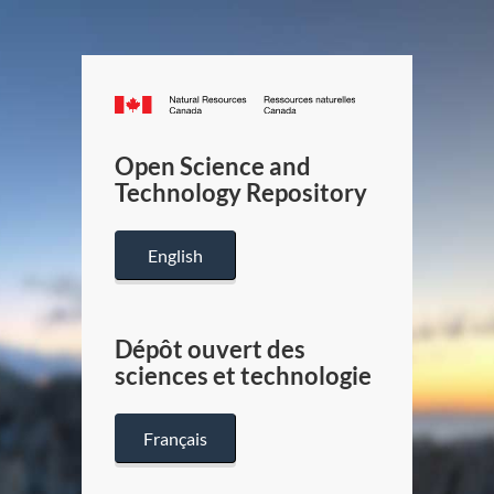
Canada.ca
/
Gouverneme
Open Science and
du
Technology Repository
Canada
English
Dépôt ouvert des
sciences et technologie
Français