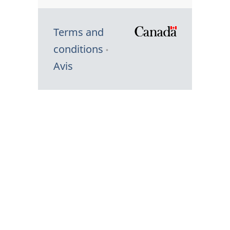
Terms and
/
conditions
Symbole
Avis
du
gouvernem
du
Canada