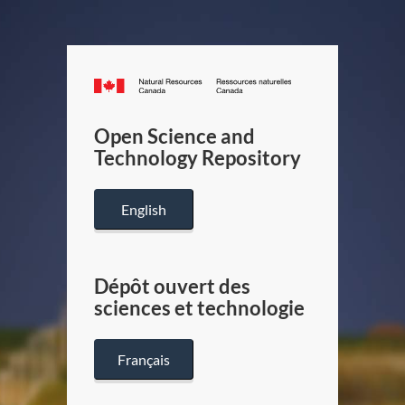
Canada.ca
/
Gouverneme
Open Science and
du
Technology Repository
Canada
English
Dépôt ouvert des
sciences et technologie
Français