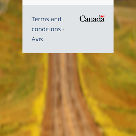
Terms and
/
conditions
Symbole
Avis
du
gouvernem
du
Canada