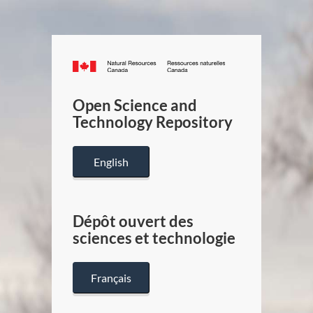
Canada.ca
/
Gouverneme
Open Science and
du
Technology Repository
Canada
English
Dépôt ouvert des
sciences et technologie
Français