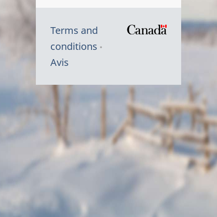
Terms and
/
conditions
Symbole
Avis
du
gouvernem
du
Canada