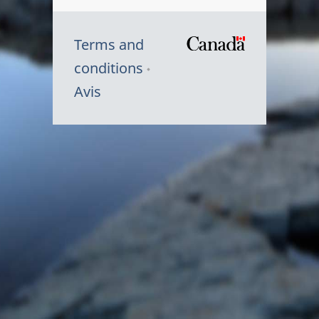
Terms and
/
conditions
Symbole
Avis
du
gouvernem
du
Canada