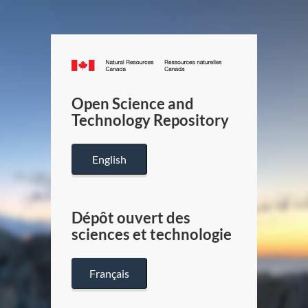
Canada.ca
/
Gouverneme
Open Science and
du
Technology Repository
Canada
English
Dépôt ouvert des
sciences et technologie
Français