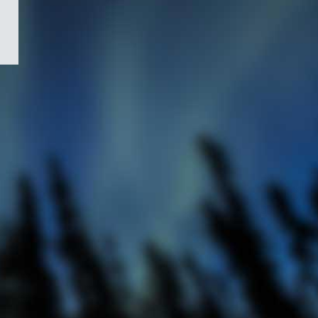
/
Symbole
du
gouvernement
du
Canada