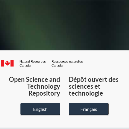
Canada.ca
/
Gouvernement
Open Science and
Dépôt ouvert des
du
Technology
sciences et
Canada
Repository
technologie
English
Français