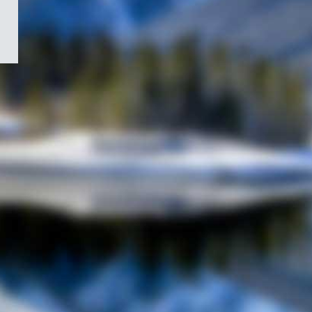
/
Symbole
du
gouvernement
du
Canada