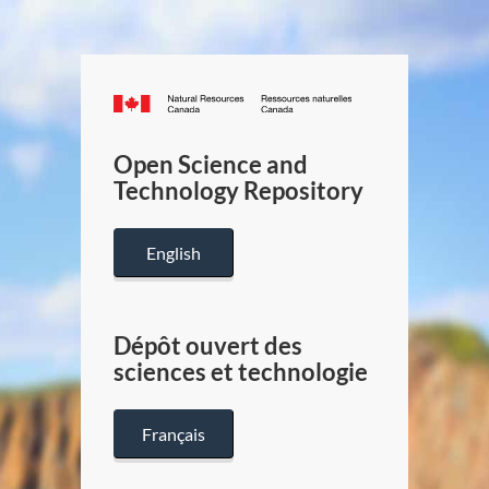
Canada.ca
/
Gouverneme
Open Science and
du
Technology Repository
Canada
English
Dépôt ouvert des
sciences et technologie
Français