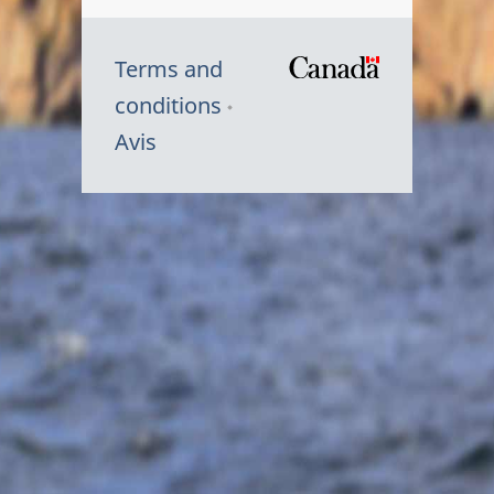
Terms and
/
conditions
Symbole
Avis
du
gouvernem
du
Canada