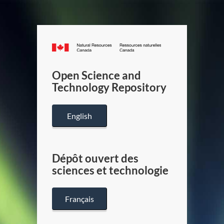
Canada.ca
/
Gouverneme
Open Science and
du
Technology Repository
Canada
English
Dépôt ouvert des
sciences et technologie
Français