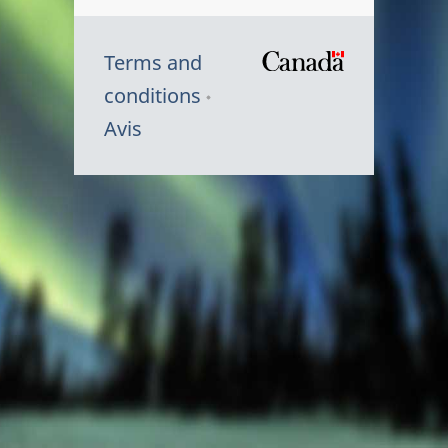
Terms and
/
conditions
Symbole
Avis
du
gouvernem
du
Canada