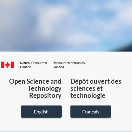
Canada.ca
/
Gouvernement
Open Science and
Dépôt ouvert des
du
Technology
sciences et
Canada
Repository
technologie
English
Français