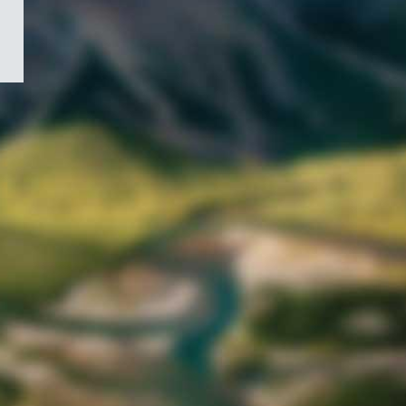
/
Symbole
du
gouvernement
du
Canada