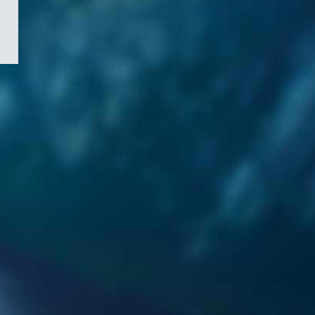
/
Symbole
du
gouvernement
du
Canada