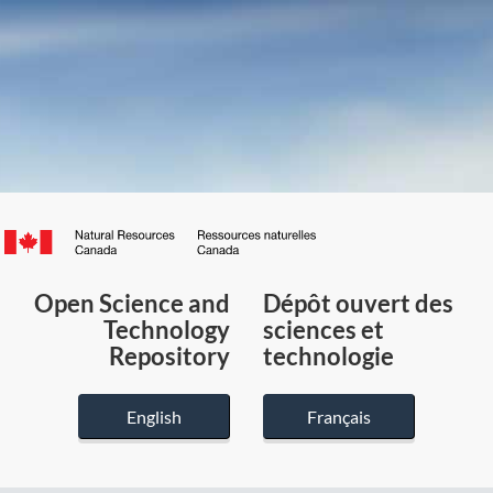
Canada.ca
/
Gouvernement
Open Science and
Dépôt ouvert des
du
Technology
sciences et
Canada
Repository
technologie
English
Français