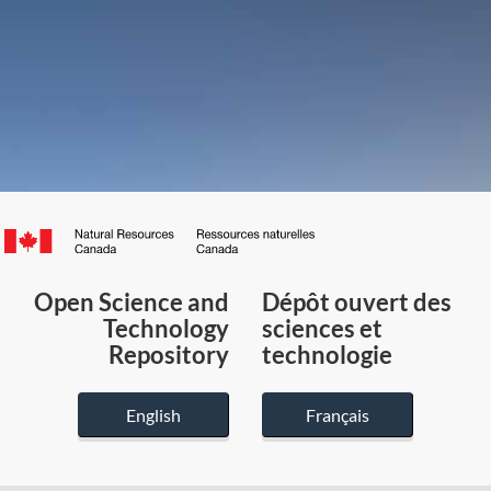
Canada.ca
/
Gouvernement
Open Science and
Dépôt ouvert des
du
Technology
sciences et
Canada
Repository
technologie
English
Français