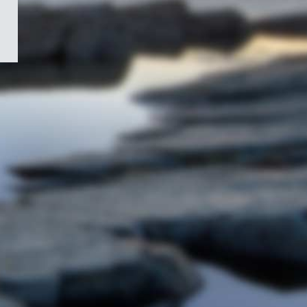
/
Symbole
du
gouvernement
du
Canada