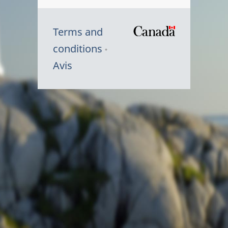
Terms and
/
conditions
Symbole
Avis
du
gouvernem
du
Canada