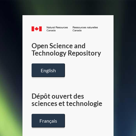
Canada.ca
/
Gouverneme
Open Science and
du
Technology Repository
Canada
English
Dépôt ouvert des
sciences et technologie
Français