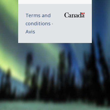
Terms and
/
conditions
Symbole
Avis
du
gouverne
du
Canada