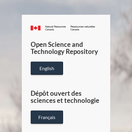
Canada.ca
/
Gouverneme
Open Science and
du
Technology Repository
Canada
English
Dépôt ouvert des
sciences et technologie
Français