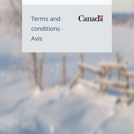
Terms and
/
conditions
Symbole
Avis
du
gouvernem
du
Canada