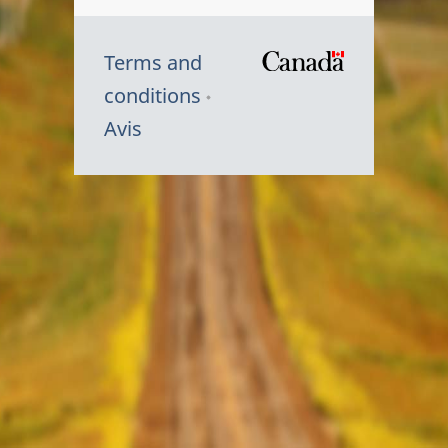
Terms and
/
conditions
Symbole
Avis
du
gouvernem
du
Canada