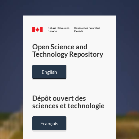
Canada.ca
/
Gouverneme
Open Science and
du
Technology Repository
Canada
English
Dépôt ouvert des
sciences et technologie
Français