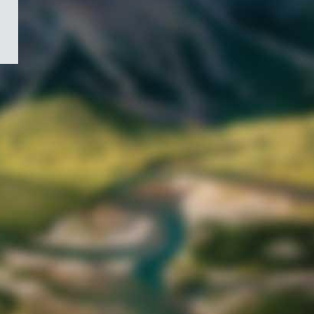
/
Symbole
du
gouvernement
du
Canada