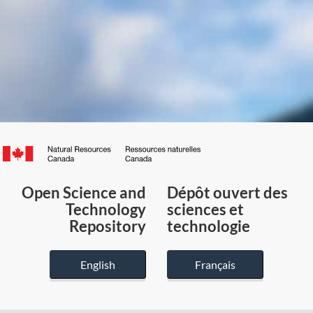
Canada.ca
/
Gouvernement
Open Science and
Dépôt ouvert des
du
Technology
sciences et
Canada
Repository
technologie
English
Français