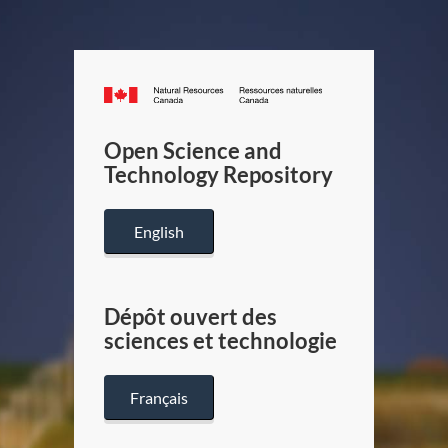
Canada.ca
/
Gouverneme
Open Science and
du
Technology Repository
Canada
English
Dépôt ouvert des
sciences et technologie
Français