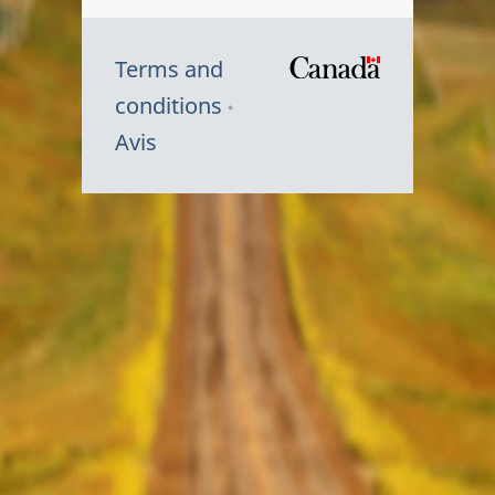
Terms and
/
conditions
Symbole
Avis
du
gouvernem
du
Canada