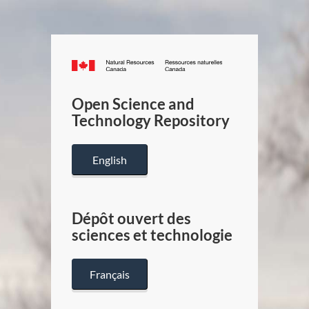
Canada.ca
/
Gouverneme
Open Science and
du
Technology Repository
Canada
English
Dépôt ouvert des
sciences et technologie
Français