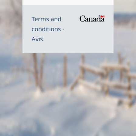
Terms and
/
conditions
Symbole
Avis
du
gouvernem
du
Canada