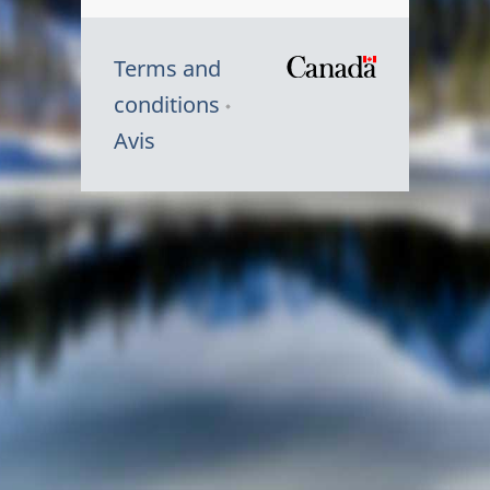
Terms and
/
conditions
Symbole
Avis
du
gouvernem
du
Canada