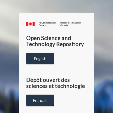
Canada.ca
/
Gouverneme
Open Science and
du
Technology Repository
Canada
English
Dépôt ouvert des
sciences et technologie
Français