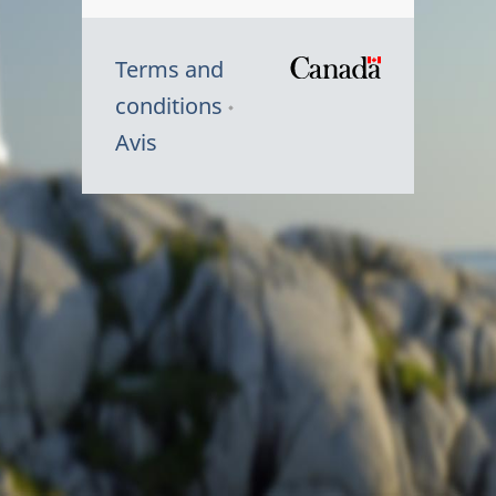
Terms and
/
conditions
Symbole
Avis
du
gouvernem
du
Canada