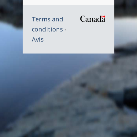
Terms and
/
conditions
Symbole
Avis
du
gouverne
du
Canada