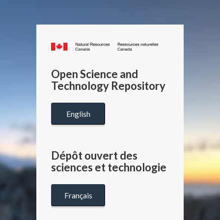
Canada.ca
/
Gouverneme
Open Science and
du
Technology Repository
Canada
English
Dépôt ouvert des
sciences et technologie
Français