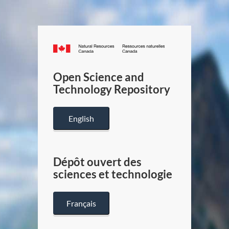
Canada.ca
/
Gouverneme
Open Science and
du
Technology Repository
Canada
English
Dépôt ouvert des
sciences et technologie
Français