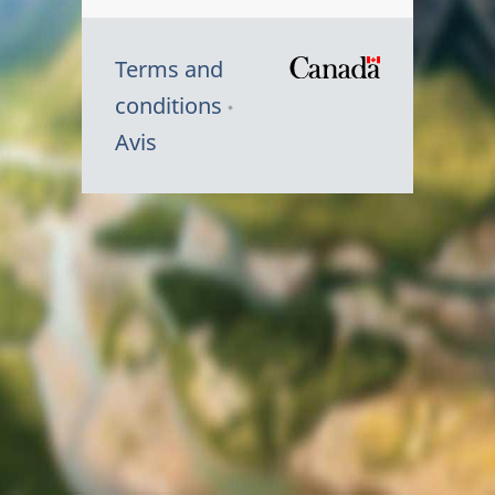
Terms and
/
conditions
Symbole
Avis
du
gouvernem
du
Canada