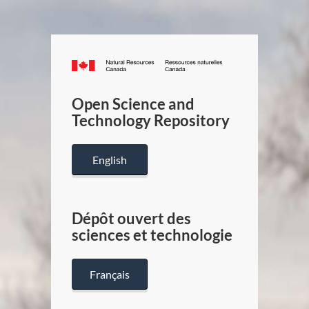
Canada.ca
/
Gouverneme
Open Science and
du
Technology Repository
Canada
English
Dépôt ouvert des
sciences et technologie
Français