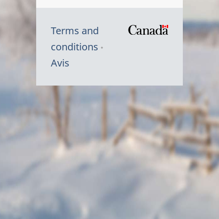
Terms and
/
conditions
Symbole
Avis
du
gouvernem
du
Canada