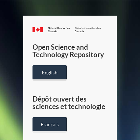
Canada.ca
/
Gouverneme
Open Science and
du
Technology Repository
Canada
English
Dépôt ouvert des
sciences et technologie
Français