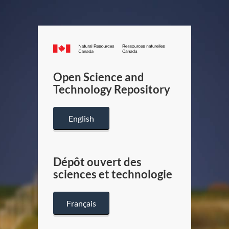
Canada.ca
/
Gouverneme
Open Science and
du
Technology Repository
Canada
English
Dépôt ouvert des
sciences et technologie
Français