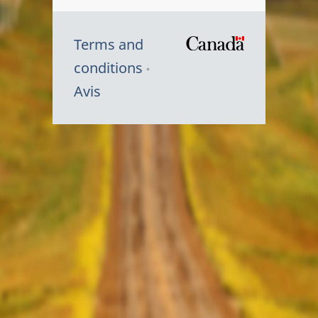
Terms and
/
conditions
Symbole
Avis
du
gouvernem
du
Canada