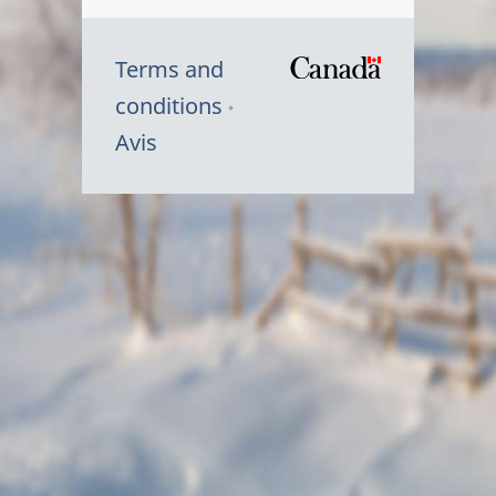
Terms and
/
conditions
Symbole
Avis
du
gouvernem
du
Canada