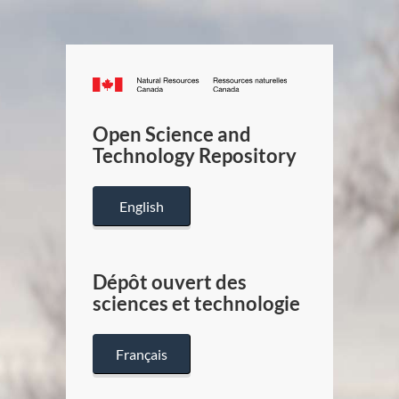
Canada.ca
/
Gouverneme
Open Science and
du
Technology Repository
Canada
English
Dépôt ouvert des
sciences et technologie
Français