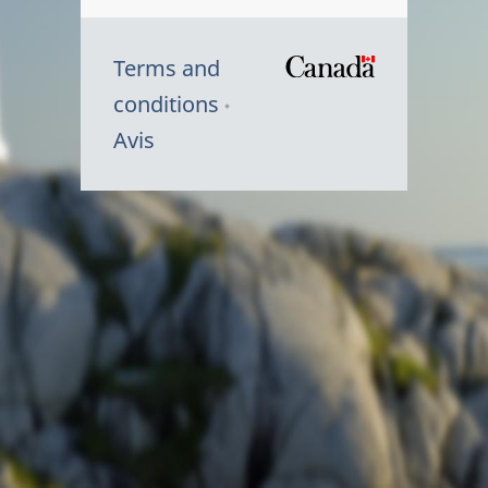
Terms and
/
conditions
Symbole
Avis
du
gouvernem
du
Canada