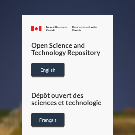
Canada.ca
/
Gouverneme
Open Science and
du
Technology Repository
Canada
English
Dépôt ouvert des
sciences et technologie
Français