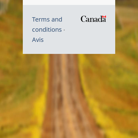
Terms and
/
conditions
Symbole
Avis
du
gouvernem
du
Canada