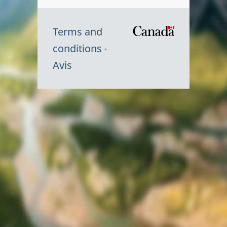
Terms and
/
conditions
Symbole
Avis
du
gouvernem
du
Canada