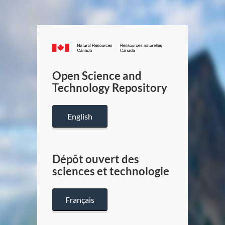
Canada.ca
/
Gouverneme
Open Science and
du
Technology Repository
Canada
English
Dépôt ouvert des
sciences et technologie
Français