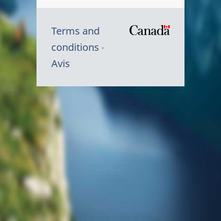
Terms and
/
conditions
Symbole
Avis
du
gouvernem
du
Canada