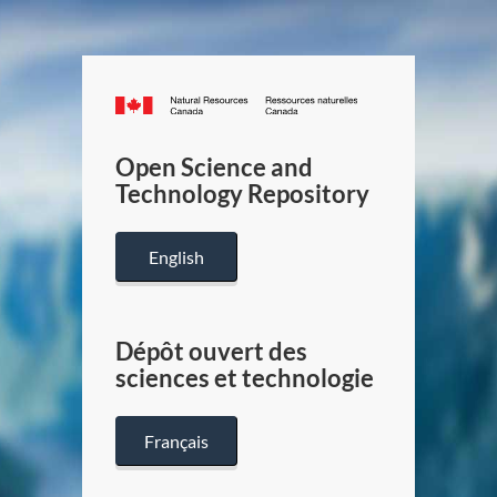
Canada.ca
/
Gouverneme
Open Science and
du
Technology Repository
Canada
English
Dépôt ouvert des
sciences et technologie
Français