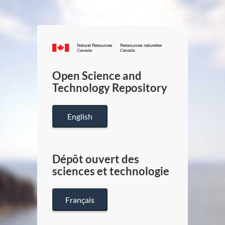
Canada.ca
/
Gouverneme
Open Science and
du
Technology Repository
Canada
English
Dépôt ouvert des
sciences et technologie
Français