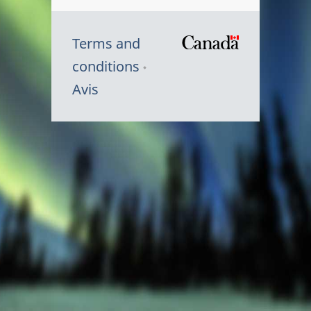
Terms and
/
conditions
Symbole
Avis
du
gouvernem
du
Canada