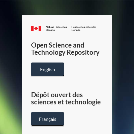
Canada.ca
/
Gouverneme
Open Science and
du
Technology Repository
Canada
English
Dépôt ouvert des
sciences et technologie
Français