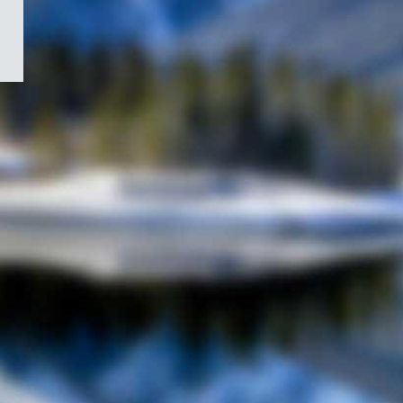
/
Symbole
du
gouvernement
du
Canada