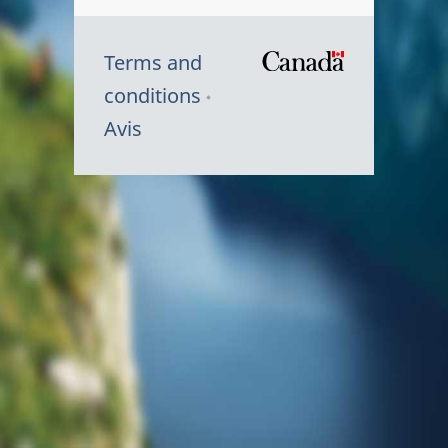
Terms and
/
conditions
Symbole
Avis
du
gouvernem
du
Canada