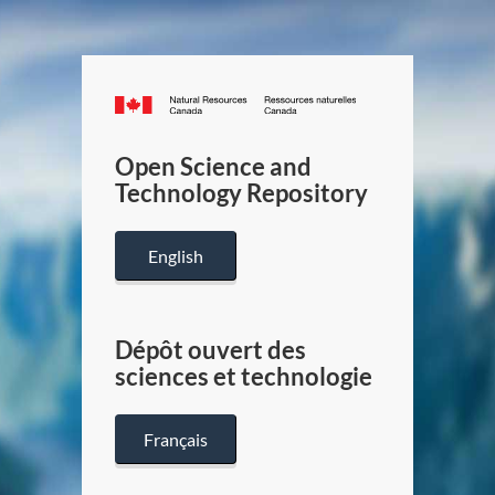
Canada.ca
/
Gouverneme
Open Science and
du
Technology Repository
Canada
English
Dépôt ouvert des
sciences et technologie
Français