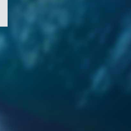
/
Symbole
du
gouvernement
du
Canada