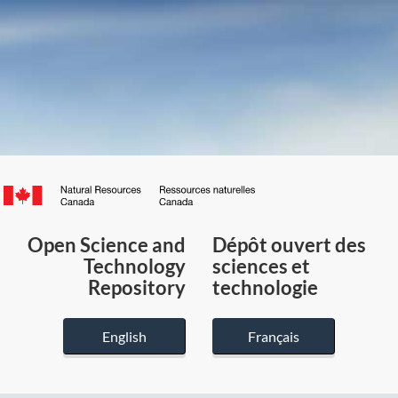
Canada.ca
/
Gouvernement
Open Science and
Dépôt ouvert des
du
Technology
sciences et
Canada
Repository
technologie
English
Français