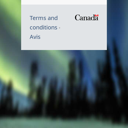
Terms and
/
conditions
Symbole
Avis
du
gouvernem
du
Canada