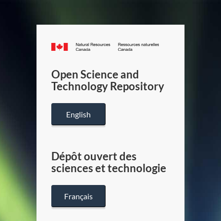
Canada.ca
/
Gouverneme
Open Science and
du
Technology Repository
Canada
English
Dépôt ouvert des
sciences et technologie
Français