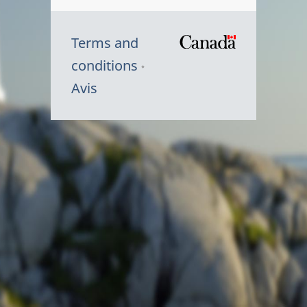
Terms and
/
conditions
Symbole
Avis
du
gouvernem
du
Canada