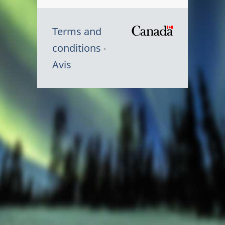
Terms and
/
conditions
Symbole
Avis
du
gouvernem
du
Canada