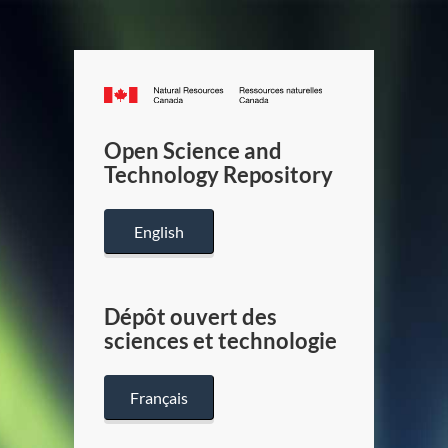
Canada.ca
/
Gouverneme
Open Science and
du
Technology Repository
Canada
English
Dépôt ouvert des
sciences et technologie
Français