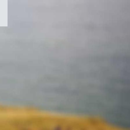
/
Symbole
du
gouvernement
du
Canada