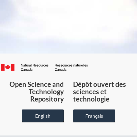
Canada.ca
/
Gouvernement
Open Science and
Dépôt ouvert des
du
Technology
sciences et
Canada
Repository
technologie
English
Français