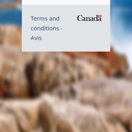
Terms and
/
conditions
Symbole
Avis
du
gouvernem
du
Canada