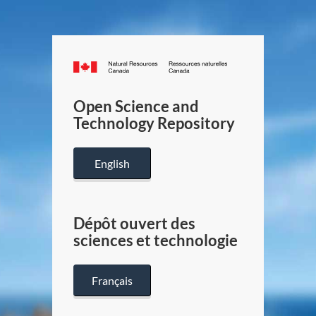
Canada.ca
/
Gouverneme
Open Science and
du
Technology Repository
Canada
English
Dépôt ouvert des
sciences et technologie
Français