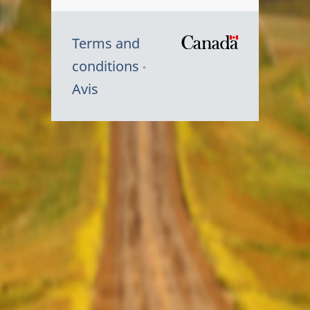
Terms and
/
conditions
Symbole
Avis
du
gouvernem
du
Canada