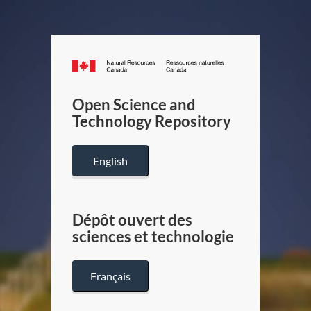
Canada.ca
/
Gouverneme
Open Science and
du
Technology Repository
Canada
English
Dépôt ouvert des
sciences et technologie
Français