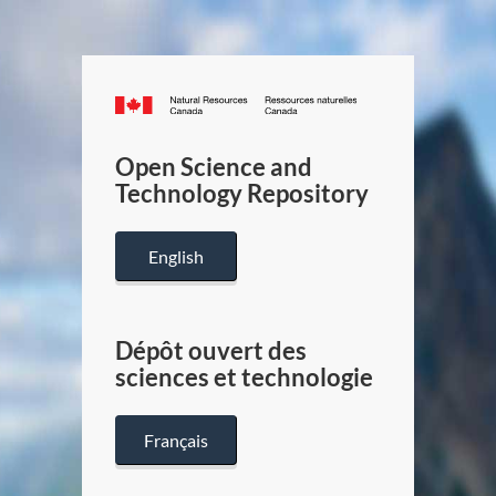
Canada.ca
/
Gouverneme
Open Science and
du
Technology Repository
Canada
English
Dépôt ouvert des
sciences et technologie
Français