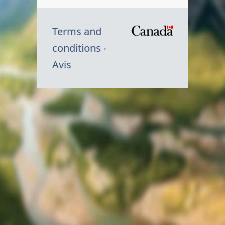
Terms and
/
conditions
Symbole
Avis
du
gouvernem
du
Canada