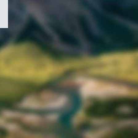
/
Symbole
du
gouvernement
du
Canada