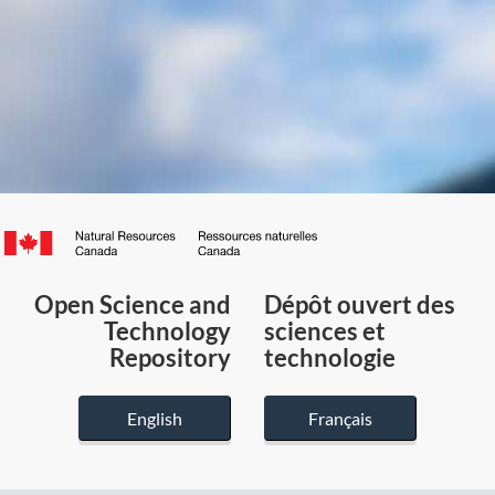
Canada.ca
/
Gouvernement
Open Science and
Dépôt ouvert des
du
Technology
sciences et
Canada
Repository
technologie
English
Français