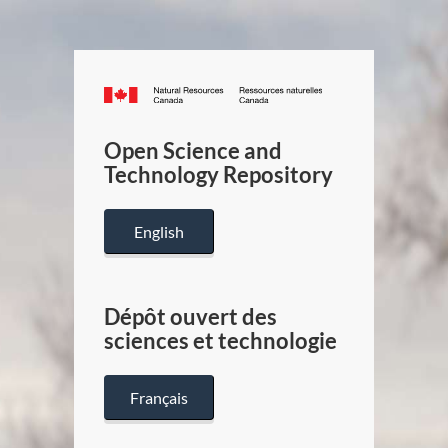
Canada.ca
/
Gouverneme
Open Science and
du
Technology Repository
Canada
English
Dépôt ouvert des
sciences et technologie
Français