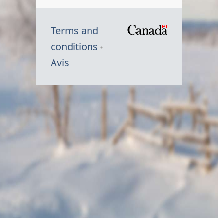
Terms and
/
conditions
Symbole
Avis
du
gouvernem
du
Canada